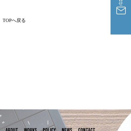
。
TOPへ戻る
ABOUT
WORKS
POLICY
NEWS
CONTACT